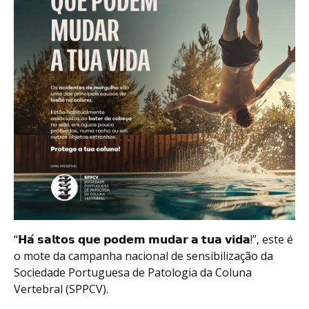
“𝗛𝗮́ 𝘀𝗮𝗹𝘁𝗼𝘀 𝗾𝘂𝗲 𝗽𝗼𝗱𝗲𝗺 𝗺𝘂𝗱𝗮𝗿 𝗮 𝘁𝘂𝗮 𝘃𝗶𝗱𝗮!”, este é
o mote da campanha nacional de sensibilização da
Sociedade Portuguesa de Patologia da Coluna
Vertebral (SPPCV).