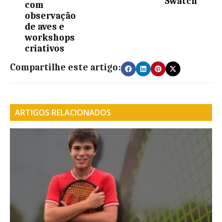
Swatch
com
observação
de aves e
workshops
criativos
Compartilhe este artigo:
ARTIGOS RELACIONADOS