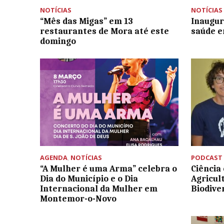
NOTÍCIAS
NOTÍCIAS
“Mês das Migas” em 13
Inaugur
restaurantes de Mora até este
saúde e
domingo
AGENDA
,
NOTÍCIAS
PODCAST
“A Mulher é uma Arma” celebra o
Ciência
Dia do Município e o Dia
Agricul
Internacional da Mulher em
Biodive
Montemor-o-Novo