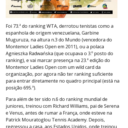
Foi 73.ª do ranking WTA, derrotou tenistas como a
espanhola de origem venezuelana, Garbine
Muguruza, na altura n.3 do Mundo (vencedora do
Montemor Ladies Open em 2011), ou a polaca
Agnieszka Radwańska (que ocupava o 3.º posto do
ranking), e vai marcar presença na 23.ª edição do
Montemor Ladies Open com um wild card da
organização, por agora não ter ranking suficiente
para entrar diretamente no quadro principal (está na
posição 695.ª).
Para além de ter sido n.6 do ranking mundial de
juniores, treinou com Richard Williams, pai de Serena
e Venus, antes de rumar a França, onde esteve na
Patrick Mouratoglou Tennis Academy. Depois,
regressou a casa, aos Estados Unidos, onde treinou