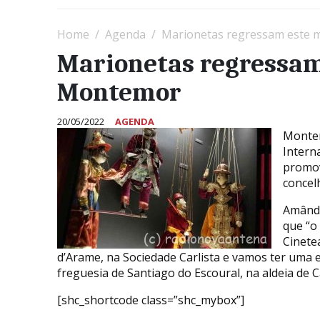
Home
Agenda
Marionetas regressam este 
Marionetas regressam
Montemor
20/05/2022
AGENDA
Montem
Intern
promov
concel
Amândi
que “o
Cinete
d’Arame, na Sociedade Carlista e vamos ter uma
freguesia de Santiago do Escoural, na aldeia de C
[shc_shortcode class=”shc_mybox”]