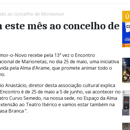
mês ao concelho de Montemor
Ú
 este mês ao concelho de
or-o-Novo recebe pela 13ª vez o Encontro
acional de Marionetas, no dia 25 de maio, uma iniciativa
ida pela Alma d’Arame, que promete animar todo o
ho.
o Anastácio, diretor desta associação cultural explica
 Encontro é de 25 de maio a 5 de junho, vai acontecer no
atro Curvo Semedo, na nossa sede, no Espaço da Alma
 extensão ao Teatro Ibérico e vamos estar também na
asa Branca ”.