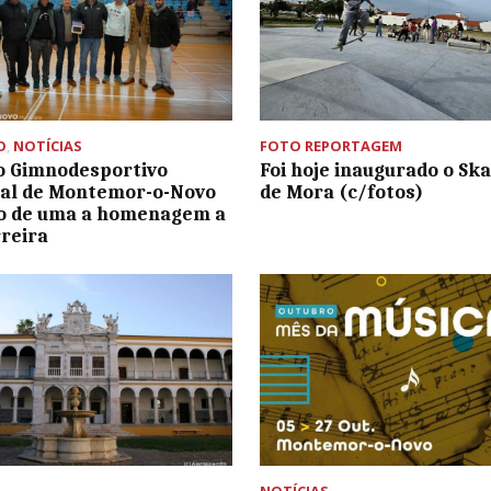
O
,
NOTÍCIAS
FOTO REPORTAGEM
o Gimnodesportivo
Foi hoje inaugurado o Sk
al de Montemor-o-Novo
de Mora (c/fotos)
co de uma a homenagem a
rreira
NOTÍCIAS