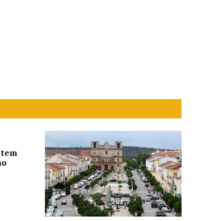
ntem
ão