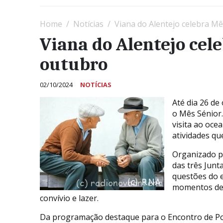
Home
Notícias
Viana do Alentejo celebra M
Viana do Alentejo cel
outubro
02/10/2024
NOTÍCIAS
Até dia 26 de
o Mês Sénior.
visita ao oce
atividades q
Organizado p
das três Junt
questões do 
momentos de 
convívio e lazer.
Da programação destaque para o Encontro de Poeta