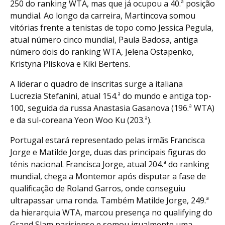
250 do ranking WTA, mas que já ocupou a 40.ª posição
mundial. Ao longo da carreira, Martincova somou
vitórias frente a tenistas de topo como Jessica Pegula,
atual número cinco mundial, Paula Badosa, antiga
número dois do ranking WTA, Jelena Ostapenko,
Kristyna Pliskova e Kiki Bertens.
A liderar o quadro de inscritas surge a italiana
Lucrezia Stefanini, atual 154.ª do mundo e antiga top-
100, seguida da russa Anastasia Gasanova (196.ª WTA)
e da sul-coreana Yeon Woo Ku (203.ª).
Portugal estará representado pelas irmãs Francisca
Jorge e Matilde Jorge, duas das principais figuras do
ténis nacional. Francisca Jorge, atual 204.ª do ranking
mundial, chega a Montemor após disputar a fase de
qualificação de Roland Garros, onde conseguiu
ultrapassar uma ronda. Também Matilde Jorge, 249.ª
da hierarquia WTA, marcou presença no qualifying do
Grand Slam parisiense e somou igualmente uma