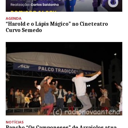
AGENDA
“Harold e o Lápis Mágico” no Cineteatro
Curvo Semedo
NOTÍCIAS
Rancho “Os Camponeses” de Arraiolos atua