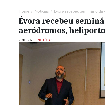
Home
Notícias
Évora recebeu seminário da 
Évora recebeu seminá
aeródromos, heliportos
26/05/2026
NOTÍCIAS