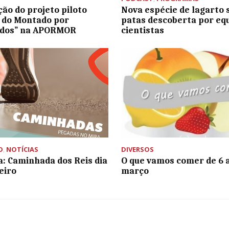
ção do projeto piloto
Nova espécie de lagarto
 do Montado por
patas descoberta por eq
ados” na APORMOR
cientistas
O
,
NOTÍCIAS
DIVERSOS
: Caminhada dos Reis dia
O que vamos comer de 6 a
eiro
março