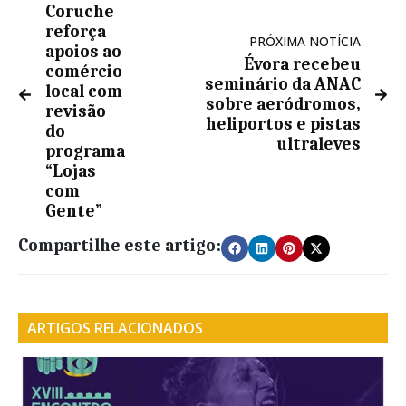
Coruche
reforça
PRÓXIMA NOTÍCIA
apoios ao
Évora recebeu
comércio
seminário da ANAC
local com
sobre aeródromos,
revisão
heliportos e pistas
do
ultraleves
programa
“Lojas
com
Gente”
Compartilhe este artigo:
ARTIGOS RELACIONADOS