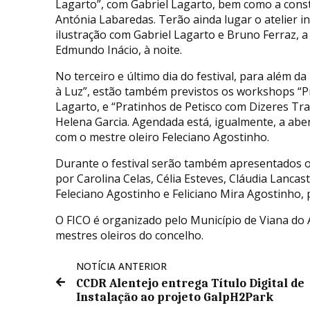
Lagarto”, com Gabriel Lagarto, bem como a const
Antónia Labaredas. Terão ainda lugar o atelier i
ilustração com Gabriel Lagarto e Bruno Ferraz, a 
Edmundo Inácio, à noite.
No terceiro e último dia do festival, para além da
à Luz”, estão também previstos os workshops “Pr
Lagarto, e “Pratinhos de Petisco com Dizeres Tra
Helena Garcia. Agendada está, igualmente, a abert
com o mestre oleiro Feleciano Agostinho.
Durante o festival serão também apresentados os
por Carolina Celas, Célia Esteves, Cláudia Lanca
Feleciano Agostinho e Feliciano Mira Agostinho,
O FICO é organizado pelo Município de Viana do A
mestres oleiros do concelho.
NOTÍCIA ANTERIOR
CCDR Alentejo entrega Título Digital de
Instalação ao projeto GalpH2Park