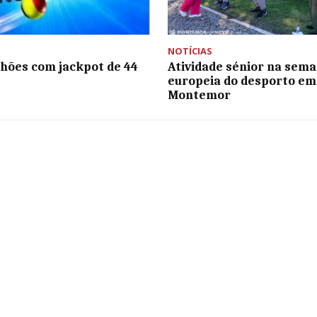
NOTÍCIAS
hões com jackpot de 44
Atividade sénior na sem
s
europeia do desporto em
Montemor