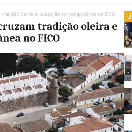
 tradição oleira e ilustração contemporânea no FICO
Ú
cruzam tradição oleira e
ânea no FICO