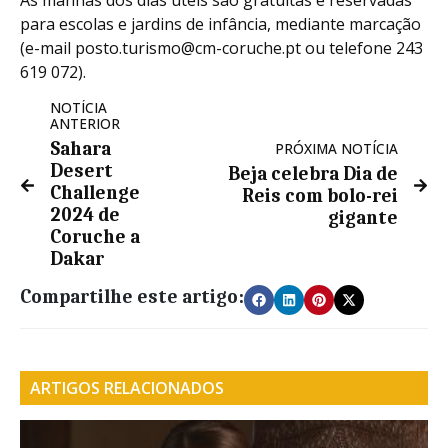
As manhãs dos dias úteis são gratuitas e reservadas
para escolas e jardins de infância, mediante marcação
(e-mail posto.turismo@cm-coruche.pt ou telefone 243
619 072).
NOTÍCIA
ANTERIOR
Sahara
PRÓXIMA NOTÍCIA
Desert
Beja celebra Dia de
Challenge
Reis com bolo-rei
2024 de
gigante
Coruche a
Dakar
Compartilhe este artigo:
ARTIGOS RELACIONADOS