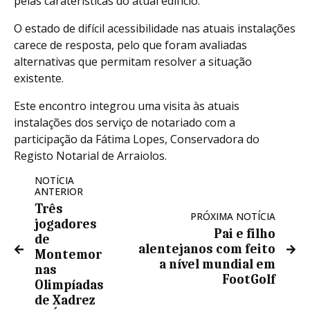
pelas caraterísticas do atual edifício.
O estado de difícil acessibilidade nas atuais instalações
carece de resposta, pelo que foram avaliadas
alternativas que permitam resolver a situação
existente.
Este encontro integrou uma visita às atuais
instalações dos serviço de notariado com a
participação da Fátima Lopes, Conservadora do
Registo Notarial de Arraiolos.
NOTÍCIA
ANTERIOR
Três
PRÓXIMA NOTÍCIA
jogadores
Pai e filho
de
alentejanos com feito
Montemor
a nível mundial em
nas
FootGolf
Olimpíadas
de Xadrez