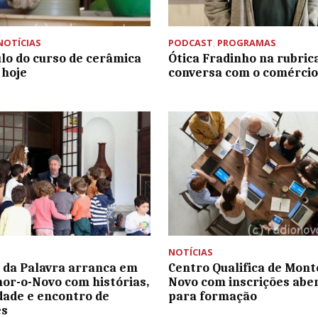
NOTÍCIAS
PODCAST
,
PROGRAMAS
lo do curso de cerâmica
Ótica Fradinho na rubrica
 hoje
conversa com o comércio 
NOTÍCIAS
l da Palavra arranca em
Centro Qualifica de Mon
r-o-Novo com histórias,
Novo com inscrições abe
idade e encontro de
para formação
es