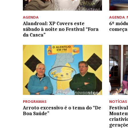
AGENDA
AGENDA
,
Alandroal: XP Covers este
6º módu
sábado à noite no Festival “Fora
começa
da Casca”
PROGRAMAS
NOTÍCIAS
Arroto excessivo é o tema do “De
Festiva
Boa Saúde”
Montemo
criativ
geraçõ