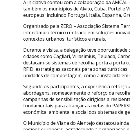
A iniciativa contou com a colaboração da AMCAL –
também os municípios de Alvito, Cuba, Portel e V
europeus, incluindo Portugal, Itália, Espanha, Gré
Organizado pela ZERO – Associação Sistema Terr
intercâmbio técnico centrado em soluções inova
contextos urbanos, turísticos e rurais.
Durante a visita, a delegação teve oportunidade
cidades como Cagliari, Villasimius, Teulada, Car
destacam-se sistemas de recolha porta a porta 
RFID, estratégias sazonais para zonas turísticas
unidades de compostagem, como a instalada em 
Segundo os participantes, a experiência reforço
abordagens, nomeadamente o reforço da recolha s
campanhas de sensibilização dirigidas a residente
fundamentais para alcançar as metas do PAPERS
económica, ambiental e social dos sistemas de ge
O Município de Viana do Alentejo destacou ainda
regiões europeias, agradecendo à organização e 