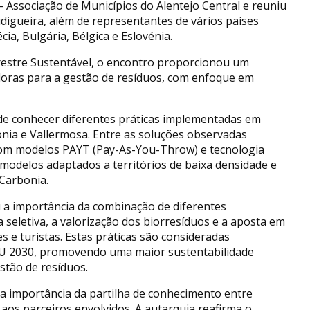
 Associação de Municípios do Alentejo Central e reuniu
idigueira, além de representantes de vários países
cia, Bulgária, Bélgica e Eslovénia.
estre Sustentável, o encontro proporcionou um
doras para a gestão de resíduos, com enfoque em
 de conhecer diferentes práticas implementadas em
bonia e Vallermosa. Entre as soluções observadas
com modelos PAYT (Pay-As-You-Throw) e tecnologia
, modelos adaptados a territórios de baixa densidade e
Carbonia.
u a importância da combinação de diferentes
eletiva, a valorização dos biorresíduos e a aposta em
s e turistas. Estas práticas são consideradas
U 2030, promovendo uma maior sustentabilidade
stão de resíduos.
 a importância da partilha de conhecimento entre
aos parceiros envolvidos. A autarquia reafirma o