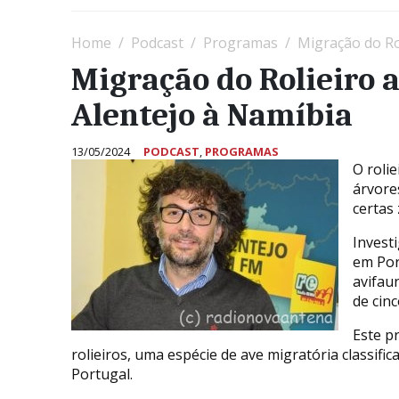
Home
Podcast
Programas
Migração do Ro
Migração do Rolieiro
Alentejo à Namíbia
13/05/2024
PODCAST
,
PROGRAMAS
O roli
árvore
certas 
Invest
em Por
avifau
de cin
Este p
rolieiros, uma espécie de ave migratória classif
Portugal.