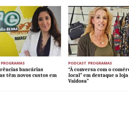
,
PROGRAMAS
PODCAST
,
PROGRAMAS
rências bancárias
“À conversa com o comér
as têm novos custos em
local” em destaque a loja
Vaidosa”