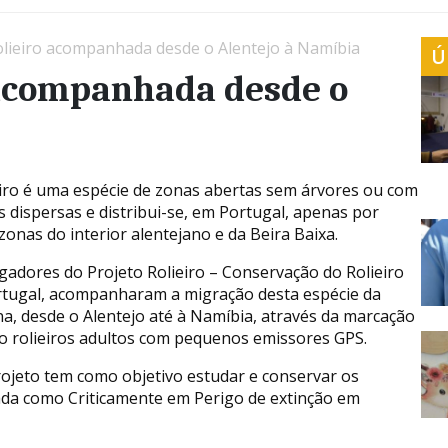
lieiro acompanhada desde o Alentejo à Namíbia
Ú
 acompanhada desde o
eiro é uma espécie de zonas abertas sem árvores ou com
s dispersas e distribui-se, em Portugal, apenas por
zonas do interior alentejano e da Beira Baixa.
igadores do Projeto Rolieiro – Conservação do Rolieiro
tugal, acompanharam a migração desta espécie da
na, desde o Alentejo até à Namíbia, através da marcação
co rolieiros adultos com pequenos emissores GPS.
rojeto tem como objetivo estudar e conservar os
icada como Criticamente em Perigo de extinção em