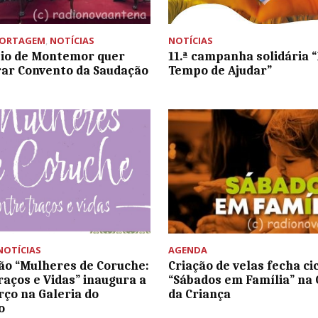
PORTAGEM
,
NOTÍCIAS
NOTÍCIAS
io de Montemor quer
11.ª campanha solidária “
ar Convento da Saudação
Tempo de Ajudar”
NOTÍCIAS
AGENDA
ão “Mulheres de Coruche:
Criação de velas fecha ci
raços e Vidas” inaugura a
“Sábados em Família” na 
rço na Galeria do
da Criança
o