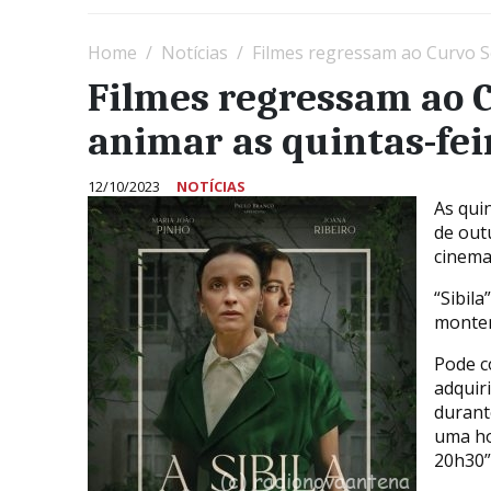
Home
Notícias
Filmes regressam ao Curvo S
Filmes regressam ao 
animar as quintas-fei
12/10/2023
NOTÍCIAS
As qui
de out
cinema
“Sibila
montem
Pode c
adquir
durant
uma hor
20h30”