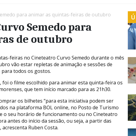
emedo para animar as quintas-feiras de outubro
Ú
Curvo Semedo para
ras de outubro
ntas-feiras no Cineteatro Curvo Semedo durante o mês
ubro vão estar repletas de animação e sessões de
 para todos os gostos.
”, foi o filme escolhido para animar esta quinta-feira os
orenses, que tem início marcado para as 21h30.
omprar os bilhetes “para esta iniciativa podem ser
idos na plataforma BOL online, no Posto de Turismo
e o seu horário de funcionamento ou no Cineteatro
a antes do início da sessão, ou seja, a partir das
, acrescenta Ruben Costa.