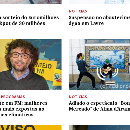
NOTÍCIAS
 sorteio do Euromilhões
Suspensão no abastecim
kpot de 30 milhões
água em Lavre
,
PROGRAMAS
NOTÍCIAS
te em FM: mulheres
Adiado o espetáculo “Bo
s mais expostas às
Mercado” de Alma d’Ara
ões climáticas