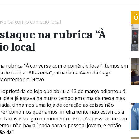
Ú
nversa com o comécio local
staque na rubrica “À
o local
a rubrica “À conversa com o comércio local”, temos em
ja de roupa “Alfazema”, situada na Avenida Gago
 Montemor-o-Novo.
roprietária da loja que abriu a 13 de março adiantou á
 ideia já estava há muito tempo em cima da mesa mas
iada, tínhamos uma loja de coração as coisas não
rrer como nós queríamos, infelizmente não estamos a
 fáceis e surgiu no momento certo. As pessoas diziam
mor não havia “nada para o pessoal jovem, e então
ão dá”.