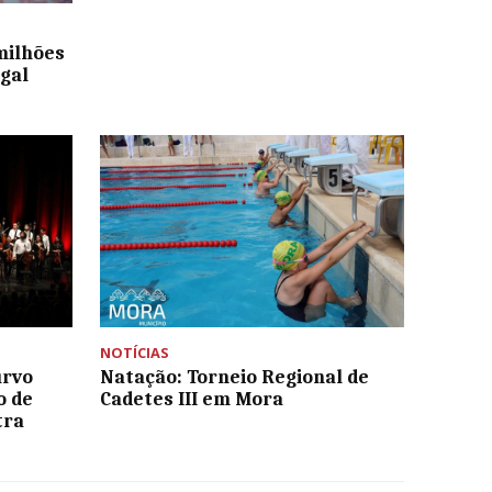
milhões
gal
NOTÍCIAS
urvo
Natação: Torneio Regional de
o de
Cadetes III em Mora
tra