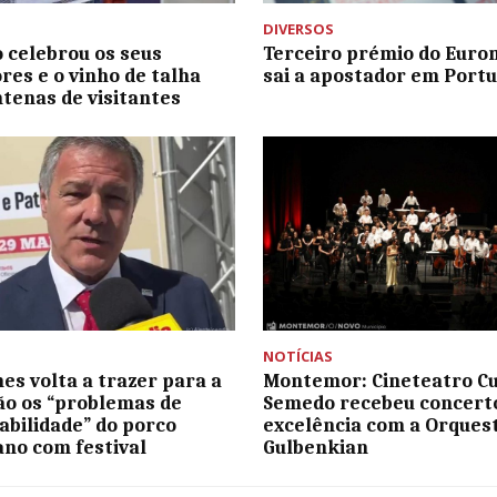
DIVERSOS
 celebrou os seus
Terceiro prémio do Euro
res e o vinho de talha
sai a apostador em Portu
tenas de visitantes
NOTÍCIAS
es volta a trazer para a
Montemor: Cineteatro C
ão os “problemas de
Semedo recebeu concert
abilidade” do porco
excelência com a Orques
ano com festival
Gulbenkian