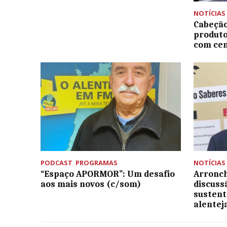
NOTÍCIAS
Cabeção
produto
com cen
PODCAST
,
PROGRAMAS
NOTÍCIAS
“Espaço APORMOR”: Um desafio
Arronch
aos mais novos (c/som)
discuss
sustent
alentej