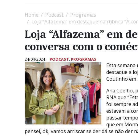
Home
Podcast
Programas
Loja “Alfazema” em destaque na rubrica “À co
Loja “Alfazema” em de
conversa com o coméci
24/04/2024
PODCAST
,
PROGRAMAS
Esta semana n
destaque a lo
Coutinho em
Ana Coelho, p
RNA que “Esta
foi sempre ad
estavam a co
passar tempos
que em Monte
pensei, ok, vamos arriscar se der dá se não der n