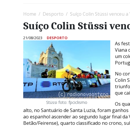
Home
Desporto
Suíço Colin Stüssi venceu a
Suíço Colin Stüssi ven
21/08/2023
DESPORTO
As fes
Viana 
um colo
Portug
No con
Colin S
triunfo
que ca
Stüssi foto: fpciclismo
Os qua
alto, no Santuário de Santa Luzia, foram ganhos 
ao espanhol ascender ao segundo lugar final da
Betão/Feirense), quarto classificado no crono, su