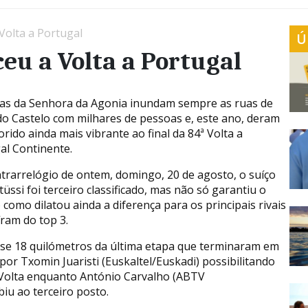
 Volta a Portugal
Ú
ceu a Volta a Portugal
tas da Senhora da Agonia inundam sempre as ruas de
do Castelo com milhares de pessoas e, este ano, deram
rido ainda mais vibrante ao final da 84ª Volta a
al Continente.
trarrelógio de ontem, domingo, 20 de agosto, o suíço
tüssi foi terceiro classificado, mas não só garantiu o
 como dilatou ainda a diferença para os principais rivais
íram do top 3.
se 18 quilómetros da última etapa que terminaram em
por Txomin Juaristi (Euskaltel/Euskadi) possibilitando
 Volta enquanto António Carvalho (ABTV
biu ao terceiro posto.