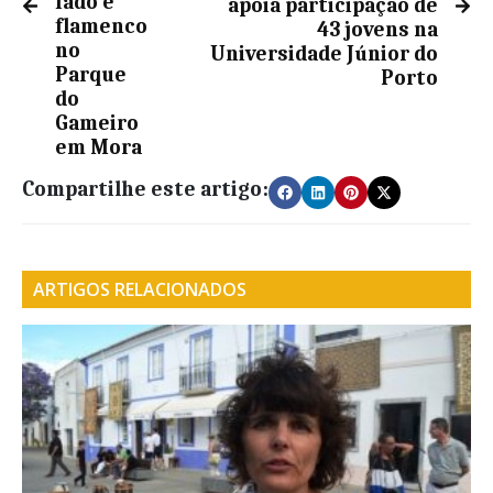
fado e
apoia participação de
flamenco
43 jovens na
no
Universidade Júnior do
Parque
Porto
do
Gameiro
em Mora
Compartilhe este artigo:
ARTIGOS RELACIONADOS