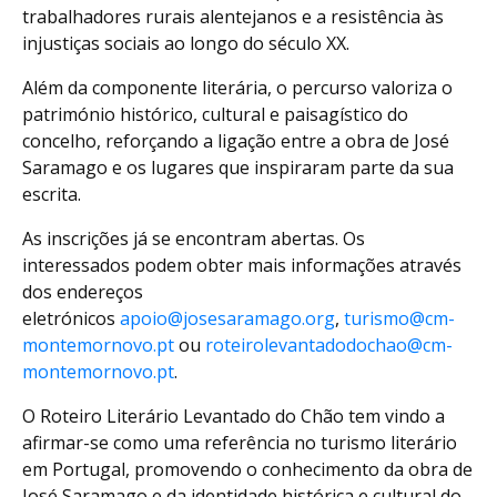
trabalhadores rurais alentejanos e a resistência às
injustiças sociais ao longo do século XX.
Além da componente literária, o percurso valoriza o
património histórico, cultural e paisagístico do
concelho, reforçando a ligação entre a obra de José
Saramago e os lugares que inspiraram parte da sua
escrita.
As inscrições já se encontram abertas. Os
interessados podem obter mais informações através
dos endereços
eletrónicos
apoio@josesaramago.org
,
turismo@cm-
montemornovo.pt
ou
roteirolevantadodochao@cm-
montemornovo.pt
.
O Roteiro Literário Levantado do Chão tem vindo a
afirmar-se como uma referência no turismo literário
em Portugal, promovendo o conhecimento da obra de
José Saramago e da identidade histórica e cultural do