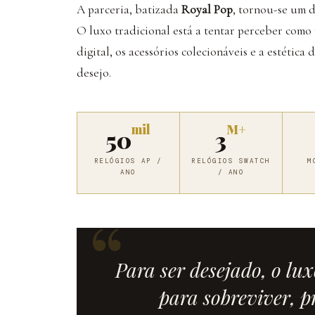
A parceria, batizada
Royal Pop
, tornou-se um d
O luxo tradicional está a tentar perceber com
digital, os acessórios colecionáveis e a estética 
desejo.
mil
M+
50
3
RELÓGIOS AP /
RELÓGIOS SWATCH
M
ANO
/ ANO
Para ser desejado, o lux
para sobreviver, pr