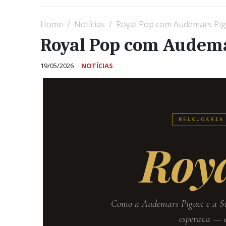
Home
Notícias
Royal Pop com Audemars Pig
Royal Pop com Audema
19/05/2026
NOTÍCIAS
RELOJOARIA
Roy
Como a Audemars Piguet e a S
esperava — e