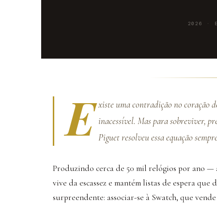
2026 · 
E
xiste uma contradição no coração de
inacessível. Mas para sobreviver, p
Piguet resolveu essa equação semp
Produzindo cerca de 50 mil relógios por ano — 
vive da escassez e mantém listas de espera que 
surpreendente: associar-se à Swatch, que vende 