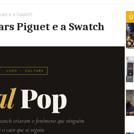
uet e a Swatch
Ú
rs Piguet e a Swatch
 · LUXO · CULTURA
al
Pop
watch criaram o fenómeno que ninguém
 o caos que se seguiu