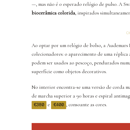
—, mas não é o esperado relógio de pulso. A Sw
biocerâmica colorida
, inspirados simultaneame
Ao optar por um relógio de bolso, a Audemars P
colecionadores: o aparecimento de uma réplica 
podem ser usados ao pescoço, pendurados numa
superfície como objetos decorativos.
No interior encontra-se uma versão de corda 
de marcha superior a 90 horas e espiral antima
e
, consoante as cores.
€380
€400