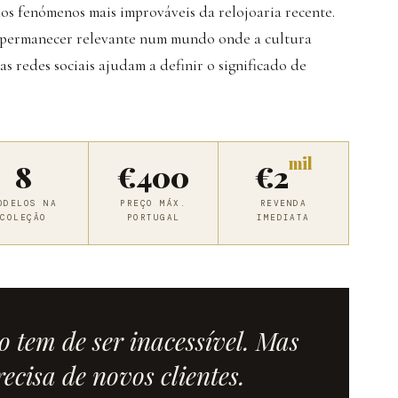
os fenómenos mais improváveis da relojoaria recente.
o permanecer relevante num mundo onde a cultura
das redes sociais ajudam a definir o significado de
mil
8
€400
€2
ODELOS NA
PREÇO MÁX.
REVENDA
COLEÇÃO
PORTUGAL
IMEDIATA
o tem de ser inacessível. Mas
ecisa de novos clientes.