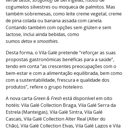
verde
detox
,
strogonoff
de beringelas,
risotto
de
cogumelos silvestres ou moqueca de palmitos. Mas
também sobremesas, como leite creme vegetal, creme
de pina colada ou banana assada com canela.
Contando também com opções sem glúten e sem
lactose, inclui ainda bebidas, como
sumos
detox
e
smoothies
.
Desta forma, o Vila Galé pretende “reforçar as suas
propostas gastronómicas benéficas para a saúde”,
tendo em conta “as crescentes preocupações com o
bem-estar e com a alimentação equilibrada, bem como
com a sustentabilidade, frescura e qualidade dos
produtos”, refere o grupo hoteleiro.
A nova carta
Green & Fresh
está disponível em oito
hotéis: Vila Galé Collection Braga, Vila Galé Serra da
Estrela (Manteigas), Vila Galé Sintra, Vila Galé
Cascais, Vila Galé Collection Alter Real (Alter do
Chão), Vila Galé Collection Elvas, Vila Galé Lagos e Vila