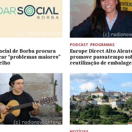
PODCAST
,
PROGRAMAS
ocial de Borba procura
Europe Direct Alto Alent
icar “problemas maiores”
promove passatempo so
elho
reutilização de embalag
NOTÍCIAS