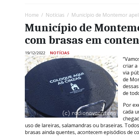
Home
Notícias
Município de Montemor apela
Município de Montemo
com brasas em conten
19/12/2022
NOTÍCIAS
“Vamos
criar 
via púb
de Mon
dessas
de tod
Por ex
cada u
chegad
uso de lareiras, salamandras ou braseiras. Todo
brasas ainda quentes, acontecem episódios de co