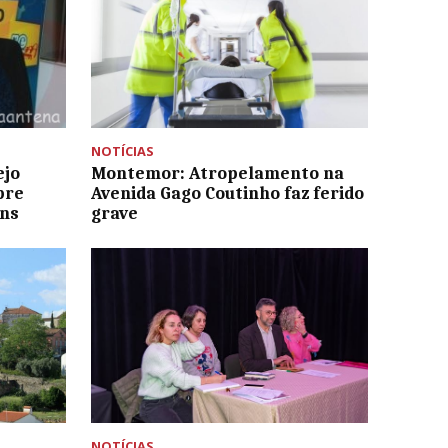
NOTÍCIAS
ejo
Montemor: Atropelamento na
bre
Avenida Gago Coutinho faz ferido
ens
grave
NOTÍCIAS