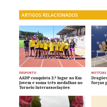
ARTIGOS RELACIONADOS
DESPORTO
NOTÍCIAS
AADP conquista 2.º lugar no Km
Dragões
Jovem e soma três medalhas no
forças 
Torneio Interassociações