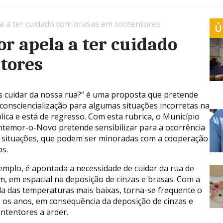
 a ter cuidado com brasas em contentores
Ú
r apela a ter cuidado
tores
 cuidar da nossa rua?” é uma proposta que pretende
a consciencialização para algumas situações incorretas na
lica e está de regresso. Com esta rubrica, o Município
temor-o-Novo pretende sensibilizar para a ocorrência
 situações, que podem ser minoradas com a cooperação
os.
emplo, é apontada a necessidade de cuidar da rua de
m, em espacial na deposição de cinzas e brasas. Com a
a das temperaturas mais baixas, torna-se frequente o
s os anos, em consequência da deposição de cinzas e
ntentores a arder.