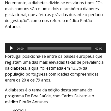
No entanto, a diabetes divide-se em vários tipos. “Os
mais comuns são o um e dois e também a diabetes
gestacional, que afeta as grávidas durante o período
de gestação”, como nos refere o médico Pintão
Antunes.
Reprodutor
00:00
00:00
de
Portugal posiciona-se entre os países europeus que
áudio
registam uma das mais elevadas taxas de prevalência
da diabetes, a qual foi estimada em 13,3% da
população portuguesa com idades compreendidas
entre os 20 e os 79 anos.
A diabetes é o tema da edição desta semana do
programa De Boa Saúde, com Carlos Falcato e o
médico Pintão Antunes.
NOTÍCIA