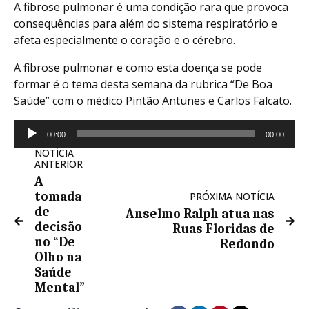
A fibrose pulmonar é uma condição rara que provoca
consequências para além do sistema respiratório e
afeta especialmente o coração e o cérebro.
A fibrose pulmonar e como esta doença se pode
formar é o tema desta semana da rubrica “De Boa
Saúde” com o médico Pintão Antunes e Carlos Falcato.
Reprodutor
00:00
00:00
de
NOTÍCIA
áudio
ANTERIOR
A
tomada
PRÓXIMA NOTÍCIA
de
Anselmo Ralph atua nas
decisão
Ruas Floridas de
no “De
Redondo
Olho na
Saúde
Mental”