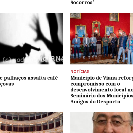
Socorros’
NOTÍCIAS
e palhaços assalta café
Município de Viana refor
áçovas
compromisso com o
desenvolvimento local n
Seminário dos Município
Amigos do Desporto