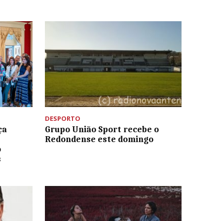
DESPORTO
ça
Grupo União Sport recebe o
Redondense este domingo
o
s