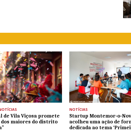
NOTÍCIAS
NOTÍCIAS
l de Vila Viçosa promete
Startup Montemor-o-No
 dos maiores do distrito
acolheu uma ação de fo
a”
dedicada ao tema ‘Prime