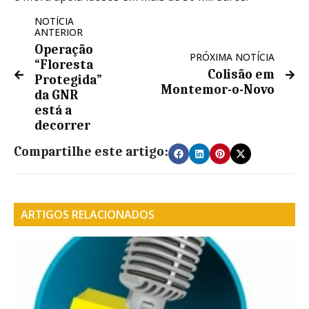
NOTÍCIA
ANTERIOR
Operação
PRÓXIMA NOTÍCIA
“Floresta
Colisão em
Protegida”
Montemor-o-Novo
da GNR
está a
decorrer
Compartilhe este artigo:
ARTIGOS RELACIONADOS