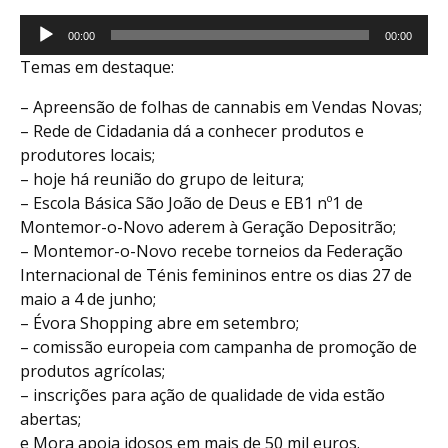
Reprodutor
00:00
00:00
de
Temas em destaque:
áudio
– Apreensão de folhas de cannabis em Vendas Novas;
– Rede de Cidadania dá a conhecer produtos e
produtores locais;
– hoje há reunião do grupo de leitura;
– Escola Básica São João de Deus e EB1 nº1 de
Montemor-o-Novo aderem à Geração Depositrão;
– Montemor-o-Novo recebe torneios da Federação
Internacional de Ténis femininos entre os dias 27 de
maio a 4 de junho;
– Évora Shopping abre em setembro;
– comissão europeia com campanha de promoção de
produtos agrícolas;
– inscrições para ação de qualidade de vida estão
abertas;
e Mora apoia idosos em mais de 50 mil euros.