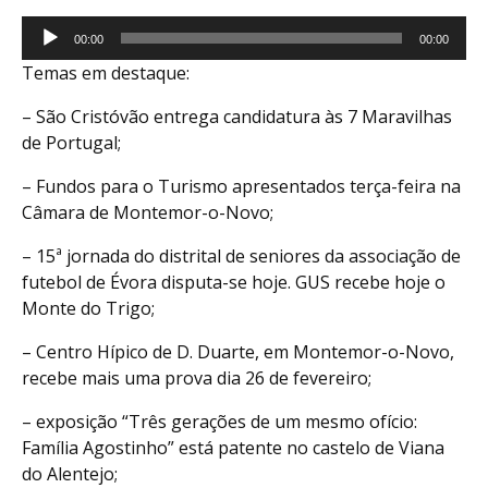
Reprodutor
00:00
00:00
de
Temas em destaque:
áudio
– São Cristóvão entrega candidatura às 7 Maravilhas
de Portugal;
– Fundos para o Turismo apresentados terça-feira na
Câmara de Montemor-o-Novo;
– 15ª jornada do distrital de seniores da associação de
futebol de Évora disputa-se hoje. GUS recebe hoje o
Monte do Trigo;
– Centro Hípico de D. Duarte, em Montemor-o-Novo,
recebe mais uma prova dia 26 de fevereiro;
– exposição “Três gerações de um mesmo ofício:
Família Agostinho” está patente no castelo de Viana
do Alentejo;