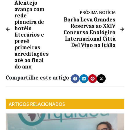
Alentejo
avança com
PRÓXIMA NOTÍCIA
rede
Borba Leva Grandes
pioneira de
Reservas ao XXIV
hotéis
Concurso Enológico
literários e
Internacional Città
prevê
Del Vino na Itália
primeiras
acreditações
até ao final
do ano
Compartilhe este artigo:
ARTIGOS RELACIONADOS