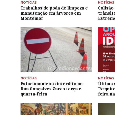
NOTÍCIAS
NOTÍCIAS
Trabalhos de poda de limpeza e
Colisão
manutenção em árvores em
trânsit
Montemor
Estrem
NOTÍCIAS
NOTÍCIAS
Estacionamento interdito na
Última 
Rua Gonçalves Zarco terça e
“Arquit
quarta-feira
feira n