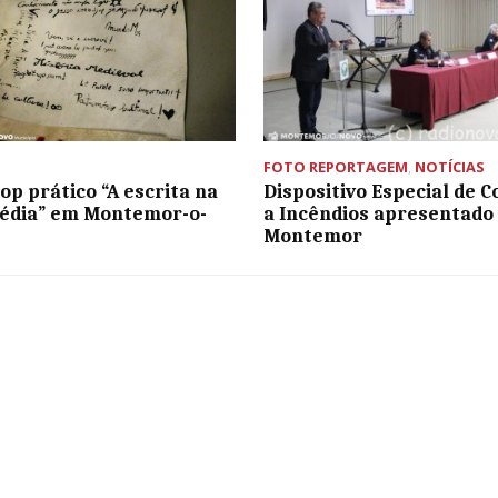
FOTO REPORTAGEM
,
NOTÍCIAS
p prático “A escrita na
Dispositivo Especial de 
édia” em Montemor-o-
a Incêndios apresentado
Montemor