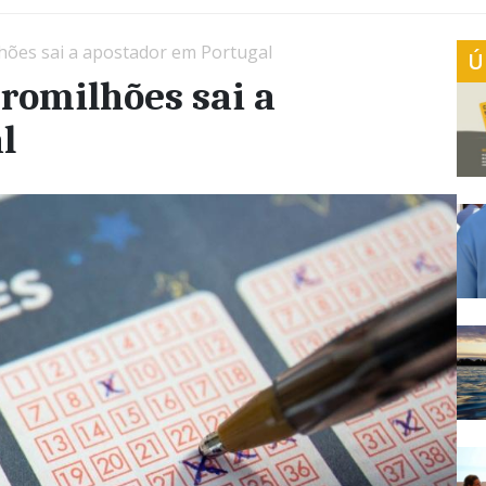
ões sai a apostador em Portugal
Ú
romilhões sai a
l