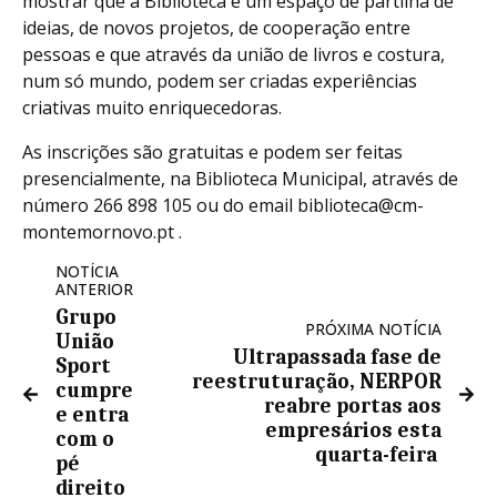
mostrar que a Biblioteca é um espaço de partilha de
ideias, de novos projetos, de cooperação entre
pessoas e que através da união de livros e costura,
num só mundo, podem ser criadas experiências
criativas muito enriquecedoras.
As inscrições são gratuitas e podem ser feitas
presencialmente, na Biblioteca Municipal, através de
número 266 898 105 ou do email biblioteca@cm-
montemornovo.pt .
NOTÍCIA
ANTERIOR
Grupo
PRÓXIMA NOTÍCIA
União
Ultrapassada fase de
Sport
reestruturação, NERPOR
cumpre
reabre portas aos
e entra
empresários esta
com o
quarta-feira
pé
direito