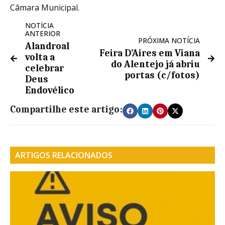
Câmara Municipal.
NOTÍCIA
ANTERIOR
PRÓXIMA NOTÍCIA
Alandroal
Feira D’Aires em Viana
volta a
do Alentejo já abriu
celebrar
portas (c/fotos)
Deus
Endovélico
Compartilhe este artigo:
ARTIGOS RELACIONADOS