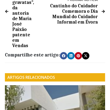
gravatas”,
Cantinho do Cuidador
da
Comemora o Dia
autoria
Mundial do Cuidador
de Maria
Informal em Évora
José
Paixão
patente
em
Vendas
Compartilhe este artigo:
ARTIGOS RELACIONADOS