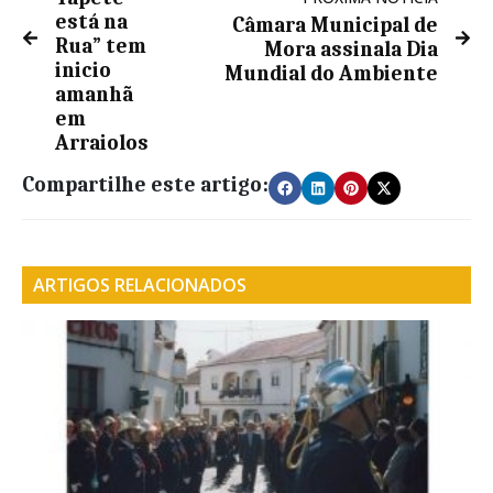
está na
Câmara Municipal de
Rua” tem
Mora assinala Dia
inicio
Mundial do Ambiente
amanhã
em
Arraiolos
Compartilhe este artigo:
ARTIGOS RELACIONADOS