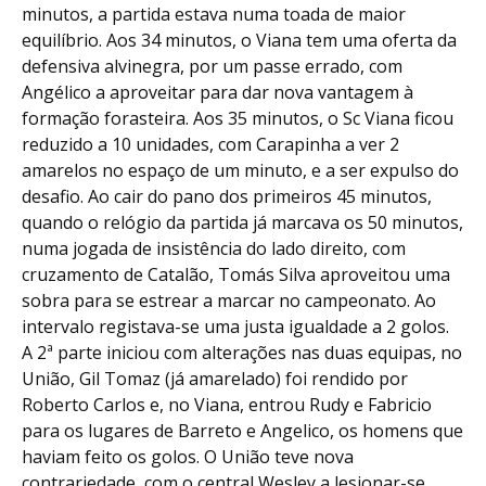
minutos, a partida estava numa toada de maior
equilíbrio. Aos 34 minutos, o Viana tem uma oferta da
defensiva alvinegra, por um passe errado, com
Angélico a aproveitar para dar nova vantagem à
formação forasteira. Aos 35 minutos, o Sc Viana ficou
reduzido a 10 unidades, com Carapinha a ver 2
amarelos no espaço de um minuto, e a ser expulso do
desafio. Ao cair do pano dos primeiros 45 minutos,
quando o relógio da partida já marcava os 50 minutos,
numa jogada de insistência do lado direito, com
cruzamento de Catalão, Tomás Silva aproveitou uma
sobra para se estrear a marcar no campeonato. Ao
intervalo registava-se uma justa igualdade a 2 golos.
A 2ª parte iniciou com alterações nas duas equipas, no
União, Gil Tomaz (já amarelado) foi rendido por
Roberto Carlos e, no Viana, entrou Rudy e Fabricio
para os lugares de Barreto e Angelico, os homens que
haviam feito os golos. O União teve nova
contrariedade, com o central Wesley a lesionar-se,