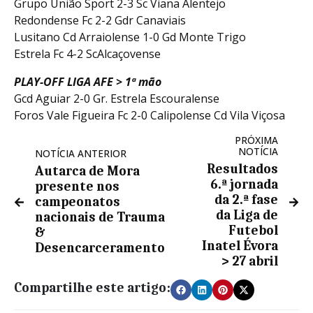
Grupo União Sport 2-3 Sc Viana Alentejo
Redondense Fc 2-2 Gdr Canaviais
Lusitano Cd Arraiolense 1-0 Gd Monte Trigo
Estrela Fc 4-2 ScAlcaçovense
PLAY-OFF LIGA AFE > 1ª mão
Gcd Aguiar 2-0 Gr. Estrela Escouralense
Foros Vale Figueira Fc 2-0 Calipolense Cd Vila Viçosa
PRÓXIMA
NOTÍCIA
NOTÍCIA ANTERIOR
Resultados
Autarca de Mora
6.ª jornada
presente nos
da 2.ª fase
campeonatos
da Liga de
nacionais de Trauma
Futebol
&
Inatel Évora
Desencarceramento
> 27 abril
Compartilhe este artigo: