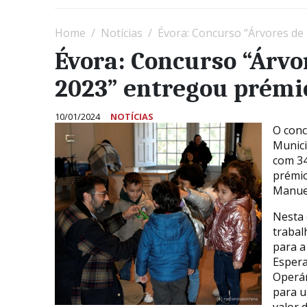
Home
Notícias
Évora: Concurso “Árvores de
Évora: Concurso “Árvo
2023” entregou prémi
10/01/2024
NOTÍCIAS
O conc
Munici
com 34
prémio
Manue
Nesta 
trabal
para a
Espera
Operár
para u
valor 