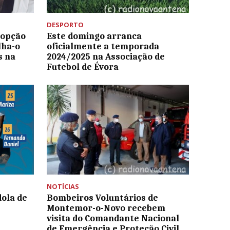
DESPORTO
 opção
Este domingo arranca
lha-o
oficialmente a temporada
s na
2024/2025 na Associação de
Futebol de Évora
NOTÍCIAS
ola de
Bombeiros Voluntários de
Montemor-o-Novo recebem
visita do Comandante Nacional
de Emergência e Proteção Civil