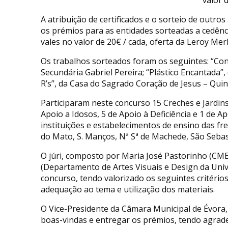
A atribuição de certificados e o sorteio de outr
os prémios para as entidades sorteadas a cedênc
vales no valor de 20€ / cada, oferta da Leroy Merl
Os trabalhos sorteados foram os seguintes: “Con
Secundária Gabriel Pereira; “Plástico Encantada”,
R’s”, da Casa do Sagrado Coração de Jesus – Quin
Participaram neste concurso 15 Creches e Jardins
Apoio a Idosos, 5 de Apoio à Deficiência e 1 de Ap
instituições e estabelecimentos de ensino das f
do Mato, S. Manços, Nª Sª de Machede, São Sebast
O júri, composto por Maria José Pastorinho (CME)
(Departamento de Artes Visuais e Design da Unive
concurso, tendo valorizado os seguintes critérios:
adequação ao tema e utilização dos materiais.
O Vice-Presidente da Câmara Municipal de Évora, 
boas-vindas e entregar os prémios, tendo agrade