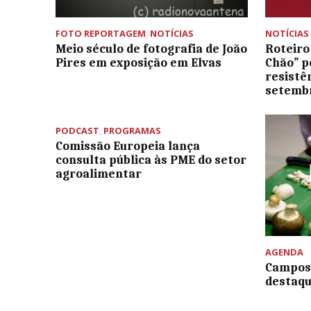
FOTO REPORTAGEM
,
NOTÍCIAS
NOTÍCIAS
Meio século de fotografia de João
Roteiro
Pires em exposição em Elvas
Chão” p
resistê
setemb
PODCAST
,
PROGRAMAS
Comissão Europeia lança
consulta pública às PME do setor
agroalimentar
AGENDA
Campos
destaqu