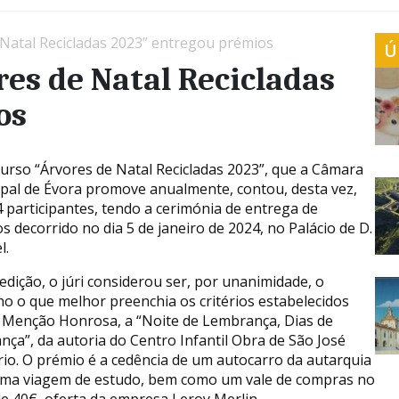
 Natal Recicladas 2023” entregou prémios
Ú
res de Natal Recicladas
os
urso “Árvores de Natal Recicladas 2023”, que a Câmara
pal de Évora promove anualmente, contou, desta vez,
 participantes, tendo a cerimónia de entrega de
s decorrido no dia 5 de janeiro de 2024, no Palácio de D.
l.
edição, o júri considerou ser, por unanimidade, o
ho o que melhor preenchia os critérios estabelecidos
 Menção Honrosa, a “Noite de Lembrança, Dias de
nça”, da autoria do Centro Infantil Obra de São José
io. O prémio é a cedência de um autocarro da autarquia
ma viagem de estudo, bem como um vale de compras no
de 40€, oferta da empresa Leroy Merlin.