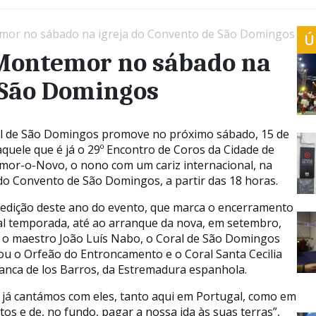
mor no sábado na igreja do Convento de São Domingos
Ú
 Montemor no sábado na
 São Domingos
l de São Domingos promove no próximo sábado, 15 de
 aquele que é já o 29º Encontro de Coros da Cidade de
or-o-Novo, o nono com um cariz internacional, na
 do Convento de São Domingos, a partir das 18 horas.
 edição deste ano do evento, que marca o encerramento
al temporada, até ao arranque da nova, em setembro,
a o maestro João Luís Nabo, o Coral de São Domingos
ou o Orfeão do Entroncamento e o Coral Santa Cecilia
Franca de los Barros, da Estremadura espanhola.
 já cantámos com eles, tanto aqui em Portugal, como em
os e de, no fundo, pagar a nossa ida às suas terras”,