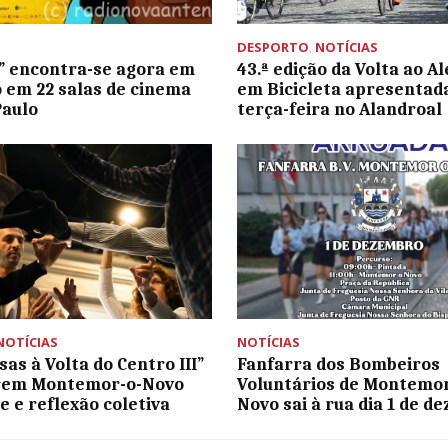
DESPORTO
,
NOTÍCIAS
” encontra-se agora em
43.ª edição da Volta ao A
o em 22 salas de cinema
em Bicicleta apresentad
Paulo
terça-feira no Alandroal
NOTÍCIAS
NOTÍCIAS
as à Volta do Centro III”
Fanfarra dos Bombeiros
rem Montemor-o-Novo
Voluntários de Montemor
e e reflexão coletiva
Novo sai à rua dia 1 de d