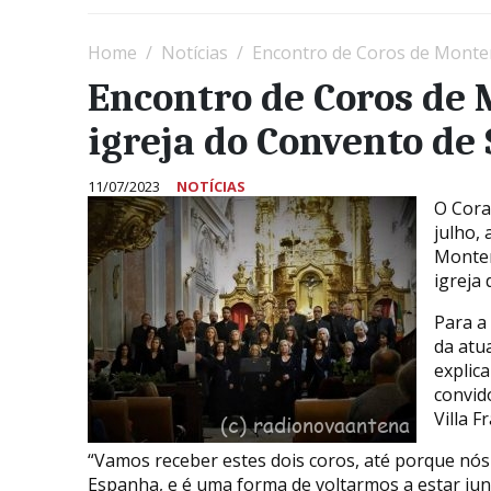
Home
Notícias
Encontro de Coros de Monte
Encontro de Coros de
igreja do Convento de
11/07/2023
NOTÍCIAS
O Cora
julho,
Montem
igreja
Para a
da atu
explic
convid
Villa 
“Vamos receber estes dois coros, até porque nós
Espanha, e é uma forma de voltarmos a estar junt