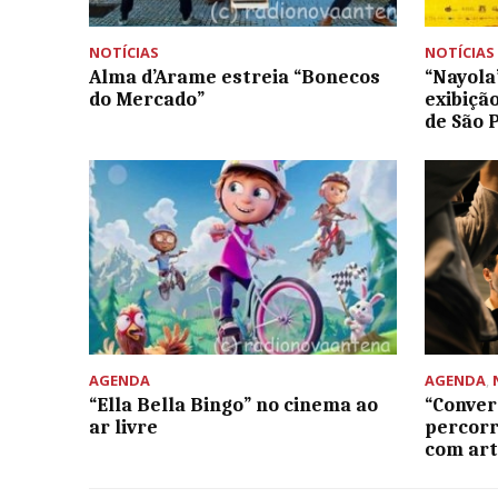
NOTÍCIAS
NOTÍCIAS
Alma d’Arame estreia “Bonecos
“Nayola
do Mercado”
exibiçã
de São 
AGENDA
AGENDA
,
“Ella Bella Bingo” no cinema ao
“Convers
ar livre
percor
com art