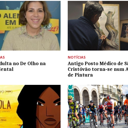
AS
NOTÍCIAS
adulta no De Olho na
Antigo Posto Médico de S
Mental
Cristóvão torna-se num A
de Pintura