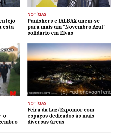
NOTÍCIAS
lentejo
Punishers e IALBAX unem-se
a esta
para mais um “Novembro Azul”
solidário em Elvas
NOTÍCIAS
Feira da Luz/Expomor com
-o-
espaços dedicados às mais
ezembro
diversas áreas