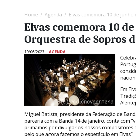
Home
Agenda
Elvas comemora 10 de junho c
Elvas comemora 10 de
Orquestra de Sopros d
10/06/2023
AGENDA
Celebra
Portug
consid
naciona
Em Elv
Tradiç
Alentej
Miguel Batista, presidente da Federação de Banda
parceria com a Banda 14 de janeiro, conta com 
primamos por divulgar os nossos compositores e
pelo que agora fazemos o espetáculo em Elvas”.