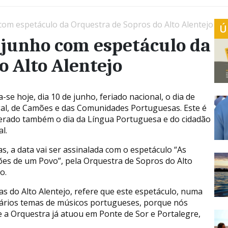
om espetáculo da Orquestra de Sopros do Alto Alentejo
Ú
 junho com espetáculo da
o Alto Alentejo
-se hoje, dia 10 de junho, feriado nacional, o dia de
al, de Camões e das Comunidades Portuguesas. Este é
erado também o dia da Língua Portuguesa e do cidadão
l.
as, a data vai ser assinalada com o espetáculo “As
ões de um Povo”, pela Orquestra de Sopros do Alto
o.
s do Alto Alentejo, refere que este espetáculo, numa
“vários temas de músicos portugueses, porque nós
 a Orquestra já atuou em Ponte de Sor e Portalegre,