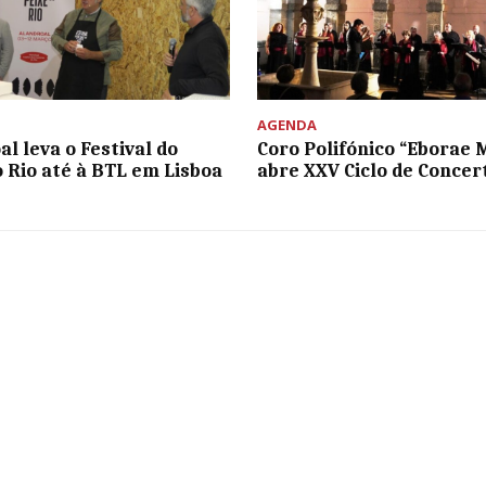
AGENDA
l leva o Festival do
Coro Polifónico “Eborae 
o Rio até à BTL em Lisboa
abre XXV Ciclo de Concer