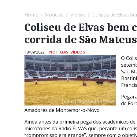
Home
Notícias
Vídeos
Coliseu de Elvas b
Coliseu de Elvas bem 
corrida de São Mateus
18/09/2022
NOTÍCIAS
,
VÍDEOS
O Colis
setemb
São Ma
Bastinh
Franci
Pegara
de For
Amadores de Montemor-o-Novo.
Ainda antes da primeira pega dos académicos de 
microfones da Rádio ELVAS que, perante um coli
“compromisso era grande”, sempre com o objetivo 