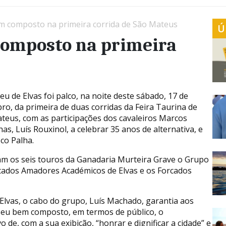
em composto na primeira corrida de São Mateus
Ú
composto na primeira
eu de Elvas foi palco, na noite deste sábado, 17 de
ro, da primeira de duas corridas da Feira Taurina de
teus, com as participações dos cavaleiros Marcos
as, Luís Rouxinol, a celebrar 35 anos de alternativa, e
sco Palha.
m os seis touros da Ganadaria Murteira Grave o Grupo
cados Amadores Académicos de Elvas e os Forcados
Elvas, o cabo do grupo, Luís Machado, garantia aos
seu bem composto, em termos de público, o
de, com a sua exibição, “honrar e dignificar a cidade” e