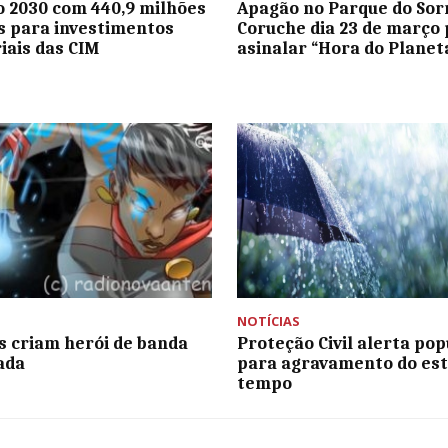
o 2030 com 440,9 milhões
Apagão no Parque do Sor
s para investimentos
Coruche dia 23 de março
riais das CIM
asinalar “Hora do Planet
NOTÍCIAS
s criam herói de banda
Proteção Civil alerta po
ada
para agravamento do est
tempo