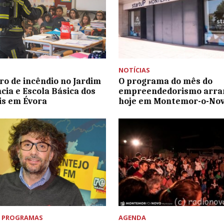
NOTÍCIAS
ro de incêndio no Jardim
O programa do mês do
ncia e Escola Básica dos
empreendedorismo arra
is em Évora
hoje em Montemor-o-No
,
PROGRAMAS
AGENDA