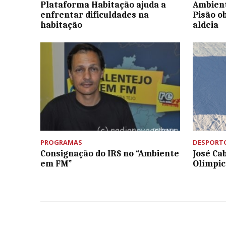
Plataforma Habitação ajuda a
Ambien
enfrentar dificuldades na
Pisão o
habitação
aldeia
PROGRAMAS
DESPORT
Consignação do IRS no “Ambiente
José Ca
em FM”
Olímpic