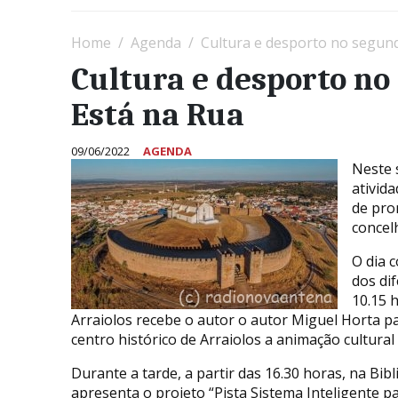
Home
Agenda
Cultura e desporto no segund
Cultura e desporto no
Está na Rua
09/06/2022
AGENDA
Neste 
ativida
de pro
concel
O dia 
dos di
10.15 h
Arraiolos recebe o autor o autor Miguel Horta p
centro histórico de Arraiolos a animação cultural
Durante a tarde, a partir das 16.30 horas, na Bibl
apresenta o projeto “Pista Sistema Inteligente 