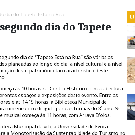
o dia do Tapete Está na Rua
Ú
 segundo dia do Tapete
segundo dia do “Tapete Está na Rua” são várias as
des planeadas ao longo do dia, a nível cultural e a nível
moção deste património tão característico deste
ho.
começa às 10 horas no Centro Histórico com a abertura
ferentes espaços e exposições deste evento. Entre as
oras e as 14.15 horas, a Biblioteca Municipal de
ara um encontro dirigido para as turmas do 8º ano. No
 e musical começa às 11 horas, com Arraya D’olos.
ioteca Municipal da vila, a Universidade de Évora
para a Monotorização da Sustentabildiade do Turismo no