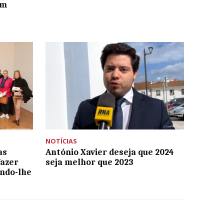
em
NOTÍCIAS
as
António Xavier deseja que 2024
azer
seja melhor que 2023
indo-lhe