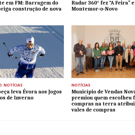
te em FM: Barragem do
Radar 360° fez “A Feira” 
briga construção de nova
Montemor-o-Novo
O
,
NOTÍCIAS
NOTÍCIAS
beça leva Évora aos Jogos
Município de Vendas Nov
os de Inverno
premiou quem escolheu f
compras na terra atribu
vales de compras