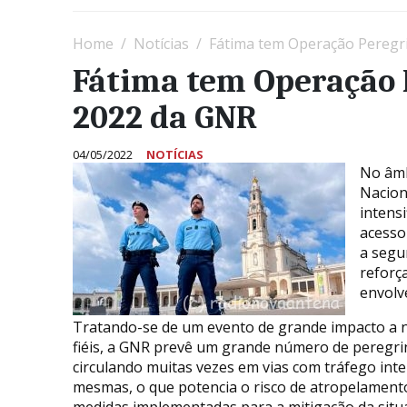
Home
Notícias
Fátima tem Operação Peregr
Fátima tem Operação 
2022 da GNR
04/05/2022
NOTÍCIAS
No âmb
Nacion
intens
acesso
a segu
reforç
envolv
Tratando-se de um evento de grande impacto a ní
fiéis, a GNR prevê um grande número de peregri
circulando muitas vezes em vias com tráfego int
mesmas, o que potencia o risco de atropelamento
medidas implementadas para a mitigação da situ