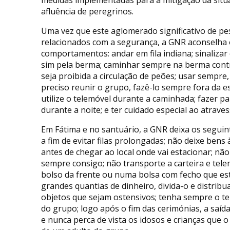
afluência de peregrinos.
Uma vez que este aglomerado significativo de p
relacionados com a segurança, a GNR aconselha 
comportamentos: andar em fila indiana; sinalizar 
sim pela berma; caminhar sempre na berma contrá
seja proibida a circulação de peões; usar sempre, 
preciso reunir o grupo, fazê-lo sempre fora da e
utilize o telemóvel durante a caminhada; fazer 
durante a noite; e ter cuidado especial ao atraves
Em Fátima e no santuário, a GNR deixa os segu
a fim de evitar filas prolongadas; não deixe bens
antes de chegar ao local onde vai estacionar; nã
sempre consigo; não transporte a carteira e tel
bolso da frente ou numa bolsa com fecho que es
grandes quantias de dinheiro, divida-o e distribu
objetos que sejam ostensivos; tenha sempre o t
do grupo; logo após o fim das cerimónias, a saída
e nunca perca de vista os idosos e crianças qu