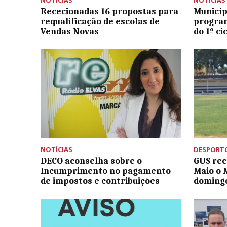
NOTÍCIAS
NOTÍCIAS
Rececionadas 16 propostas para
Municíp
requalificação de escolas de
program
Vendas Novas
do 1º ci
NOTÍCIAS
DESPORT
DECO aconselha sobre o
GUS rec
Incumprimento no pagamento
Maio o 
de impostos e contribuições
doming