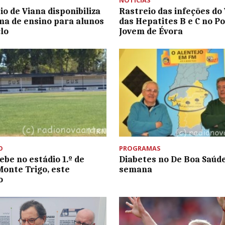
NOTÍCIAS
io de Viana disponibiliza
Rastreio das infeções do 
a de ensino para alunos
das Hepatites B e C no P
clo
Jovem de Évora
O
PROGRAMAS
ebe no estádio 1.º de
Diabetes no De Boa Saúd
Monte Trigo, este
semana
o