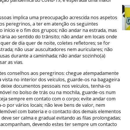
essoas implica uma preocupação acrescida nos aspetos
os peregrinos, a ter em atenção os seguintes
o início e o fim dos grupos; não andar na estrada, mas
ria ao sentido do trânsito; não andar em locais onde
quer de dia quer de noite, coletes refletores; se for
strada; não usar auscultadores nem auriculares; não
pausas durante a caminhada; não andar sozinho(a)
sar as vias.
intes conselhos aos peregrinos: chegue atempadamente
 à vista no interior dos veículos, guarde-os na bagageira
o deixe documentos pessoais nos veículos, tenha-os
emóvel no bolso de trás ou na mochila, guarde-os num
teja sempre em contato com o corpo; evite andar com
a-o por vários locais; não leve bens de valor, nem
elemóvel com bateria e o contacto dos demais elementos
 deve ser calma e gradual evitando as filas prolongadas;
e o acompanham, devendo estes ter sempre um contacto