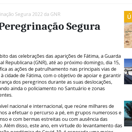
inação Segura 2022 da GNR
Ú
Peregrinação Segura
ito das celebrações das aparições de Fátima, a Guarda
al Republicana (GNR), até ao próximo domingo, dia 15,
ifica as ações de patrulhamento nas principais vias de
 à cidade de Fátima, com o objetivo de apoiar e garantir
rança dos peregrinos durante as suas deslocações,
ando ainda o policiamento no Santuário e zonas
entes.
vel nacional e internacional, que reúne milhares de
nos a efetuar o percurso a pé, em grupos numerosos e
enso e com bermas estreitas ou com ausência das
. Além disso, este ano, em virtude do levantamento das
ação pandémica do Covid-19, é esperada uma maior