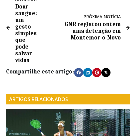
Doar
sangue:
PRÓXIMA NOTÍCIA
um
GNR registou ontem
gesto
uma detenção em
simples
Montemor-o-Novo
que
pode
salvar
vidas
Compartilhe este artigo:
ARTIGOS RELACIONADOS