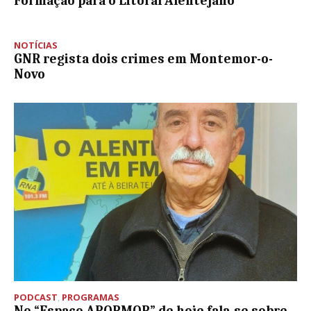
Formação para o Litoral Alentejano
NOTÍCIAS
GNR regista dois crimes em Montemor-o-
Novo
PODCAST
,
PROGRAMAS
No “Espaço APORMOR” de hoje fala-se sobre