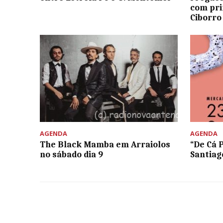
com pr
Ciborro
AGENDA
AGENDA
The Black Mamba em Arraiolos
“De Cá 
no sábado dia 9
Santiag