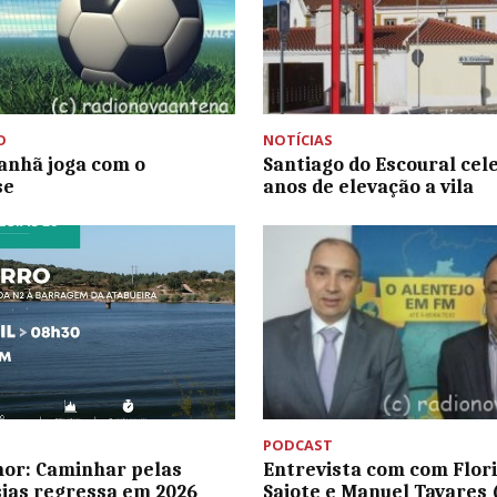
O
NOTÍCIAS
nhã joga com o
Santiago do Escoural cel
se
anos de elevação a vila
PODCAST
or: Caminhar pelas
Entrevista com com Flor
ias regressa em 2026
Saiote e Manuel Tavares 