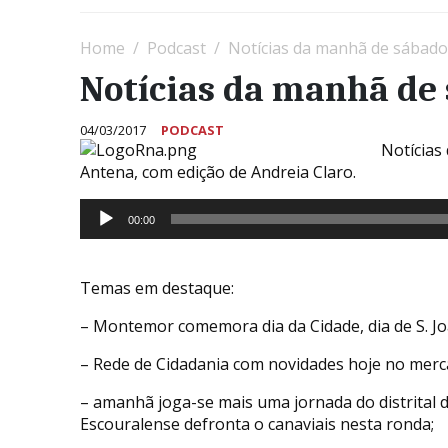
Home
Podcast
Notícias da manhã de sábado,
Notícias da manhã de 
04/03/2017
PODCAST
Notícias
Antena, com edição de Andreia Claro.
Reprodutor
00:00
de
áudio
Temas em destaque:
– Montemor comemora dia da Cidade, dia de S. Jo
– Rede de Cidadania com novidades hoje no merc
– amanhã joga-se mais uma jornada do distrital d
Escouralense defronta o canaviais nesta ronda;