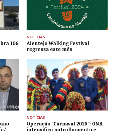
NOTÍCIAS
ebra 106
Alentejo Walking Festival
regressa este mês
NOTÍCIAS
iano
Operação “Carnaval 2025”: GNR
(c/
intensifica patrulhamento e