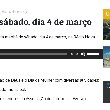
 dia 4 de março
Ú
sábado, dia 4 de março
 da manhã de sábado, dia 4 de março, na Rádio Nova
Use
00:00
as
setas
cima/baixo
para
aumentar
ão de Deus e o Dia da Mulher com diversas atividades;
ou
ado municipal;
diminuir
o
e seniores da Associação de Futebol de Évora; o
volume.