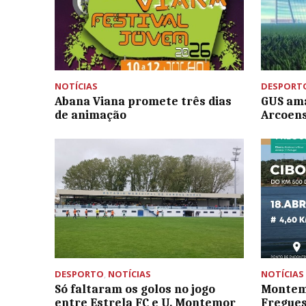
NOTÍCIAS
DESPORT
Abana Viana promete três dias
GUS ama
de animação
Arcoen
DESPORTO
,
NOTÍCIAS
NOTÍCIAS
Só faltaram os golos no jogo
Montem
entre Estrela FC e U. Montemor
Fregues