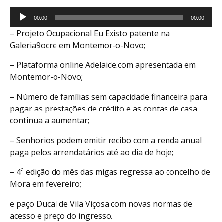
Reprodutor
00:00
00:00
de
– Projeto Ocupacional Eu Existo patente na
áudio
Galeria9ocre em Montemor-o-Novo;
– Plataforma online Adelaide.com apresentada em
Montemor-o-Novo;
– Número de famílias sem capacidade financeira para
pagar as prestações de crédito e as contas de casa
continua a aumentar;
– Senhorios podem emitir recibo com a renda anual
paga pelos arrendatários até ao dia de hoje;
– 4ª edição do mês das migas regressa ao concelho de
Mora em fevereiro;
e paço Ducal de Vila Viçosa com novas normas de
acesso e preço do ingresso.