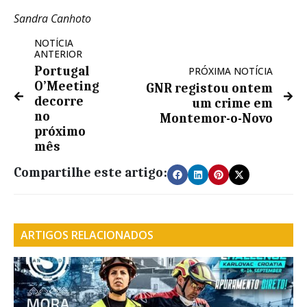
Sandra Canhoto
NOTÍCIA
ANTERIOR
Portugal
PRÓXIMA NOTÍCIA
O’Meeting
GNR registou ontem
decorre
um crime em
no
Montemor-o-Novo
próximo
mês
Compartilhe este artigo:
ARTIGOS RELACIONADOS