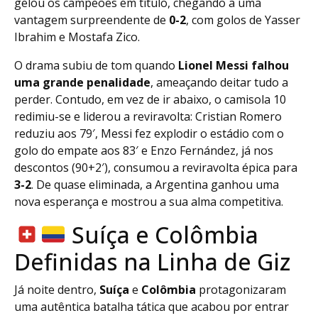
gelou os campeões em título, chegando a uma
vantagem surpreendente de
0-2
, com golos de Yasser
Ibrahim e Mostafa Zico.
O drama subiu de tom quando
Lionel Messi falhou
uma grande penalidade
, ameaçando deitar tudo a
perder. Contudo, em vez de ir abaixo, o camisola 10
redimiu-se e liderou a reviravolta: Cristian Romero
reduziu aos 79′, Messi fez explodir o estádio com o
golo do empate aos 83′ e Enzo Fernández, já nos
descontos (90+2′), consumou a reviravolta épica para
3-2
. De quase eliminada, a Argentina ganhou uma
nova esperança e mostrou a sua alma competitiva.
Suíça e Colômbia
Definidas na Linha de Giz
Já noite dentro,
Suíça
e
Colômbia
protagonizaram
uma autêntica batalha tática que acabou por entrar