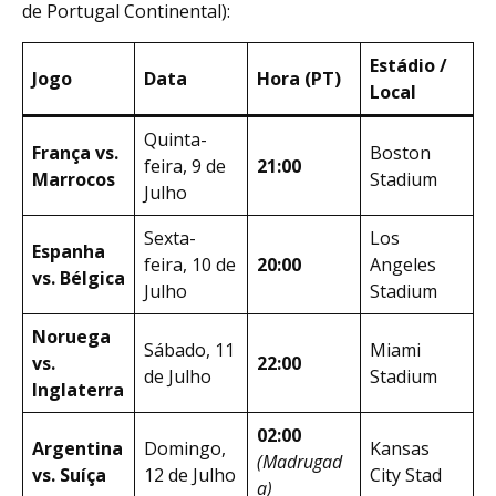
de Portugal Continental):
Estádio /
Jogo
Data
Hora (PT)
Local
Quinta-
França vs.
Boston
feira, 9 de
21:00
Marrocos
Stadium
Julho
Sexta-
Los
Espanha
feira, 10 de
20:00
Angeles
vs. Bélgica
Julho
Stadium
Noruega
Sábado, 11
Miami
vs.
22:00
de Julho
Stadium
Inglaterra
02:00
Argentina
Domingo,
Kansas
(Madrugad
vs. Suíça
12 de Julho
City Stad
a)