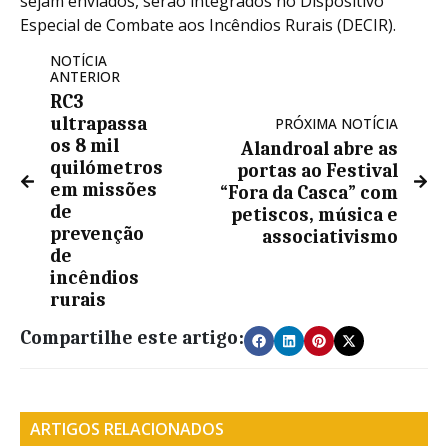
sejam enviados, serão integrados no Dispositivo
Especial de Combate aos Incêndios Rurais (DECIR).
NOTÍCIA
ANTERIOR
RC3
ultrapassa
PRÓXIMA NOTÍCIA
os 8 mil
Alandroal abre as
quilómetros
portas ao Festival
em missões
“Fora da Casca” com
de
petiscos, música e
prevenção
associativismo
de
incêndios
rurais
Compartilhe este artigo:
ARTIGOS RELACIONADOS