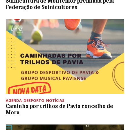
Suinicultura de Montemor premiada pela
Federação de Suinicultores
AGENDA
,
DESPORTO
,
NOTÍCIAS
Caminha por trilhos de Pavia concelho de
Mora