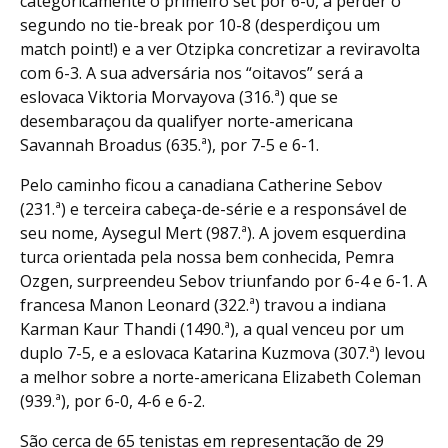
categoricamente o primeiro set por 6-0, a perder o
segundo no tie-break por 10-8 (desperdiçou um
match point!) e a ver Otzipka concretizar a reviravolta
com 6-3. A sua adversária nos “oitavos” será a
eslovaca Viktoria Morvayova (316.ª) que se
desembaraçou da qualifyer norte-americana
Savannah Broadus (635.ª), por 7-5 e 6-1.
Pelo caminho ficou a canadiana Catherine Sebov
(231.ª) e terceira cabeça-de-série e a responsável de
seu nome, Aysegul Mert (987.ª). A jovem esquerdina
turca orientada pela nossa bem conhecida, Pemra
Ozgen, surpreendeu Sebov triunfando por 6-4 e 6-1. A
francesa Manon Leonard (322.ª) travou a indiana
Karman Kaur Thandi (1490.ª), a qual venceu por um
duplo 7-5, e a eslovaca Katarina Kuzmova (307.ª) levou
a melhor sobre a norte-americana Elizabeth Coleman
(939.ª), por 6-0, 4-6 e 6-2.
São cerca de 65 tenistas em representação de 29