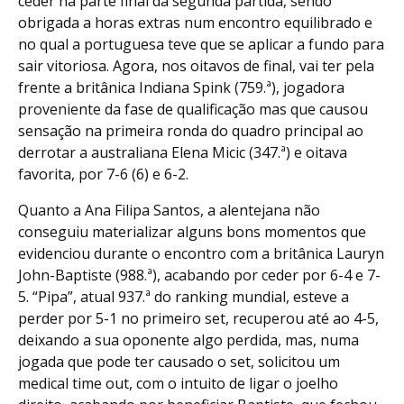
ceder na parte final da segunda partida, sendo
obrigada a horas extras num encontro equilibrado e
no qual a portuguesa teve que se aplicar a fundo para
sair vitoriosa. Agora, nos oitavos de final, vai ter pela
frente a britânica Indiana Spink (759.ª), jogadora
proveniente da fase de qualificação mas que causou
sensação na primeira ronda do quadro principal ao
derrotar a australiana Elena Micic (347.ª) e oitava
favorita, por 7-6 (6) e 6-2.
Quanto a Ana Filipa Santos, a alentejana não
conseguiu materializar alguns bons momentos que
evidenciou durante o encontro com a britânica Lauryn
John-Baptiste (988.ª), acabando por ceder por 6-4 e 7-
5. “Pipa”, atual 937.ª do ranking mundial, esteve a
perder por 5-1 no primeiro set, recuperou até ao 4-5,
deixando a sua oponente algo perdida, mas, numa
jogada que pode ter causado o set, solicitou um
medical time out, com o intuito de ligar o joelho