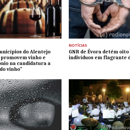
NOTÍCIAS
unicípios do Alentejo
GNR de Évora detém oito
 promovem vinho e
indivíduos em flagrante d
nio na candidatura a
 do vinho”