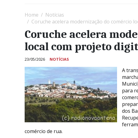
Home
Notícias
Coruche acelera modernização do comércio loca
Coruche acelera mode
local com projeto digi
23/05/2026
NOTÍCIAS
A tran
marcha
Municí
para r
comerc
prepar
dos Ba
Recupe
ferram
comércio de rua.