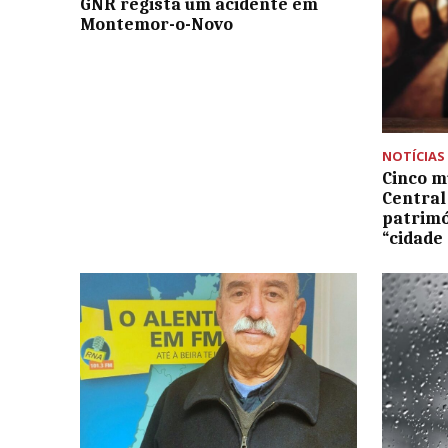
GNR regista um acidente em
Montemor-o-Novo
NOTÍCIAS
Cinco m
Central
patrimó
“cidade