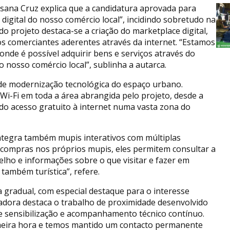
sana Cruz explica que a candidatura aprovada para
digital do nosso comércio local”, incidindo sobretudo na
s do projeto destaca-se a criação do marketplace digital,
dos comerciantes aderentes através da internet. “Estamos
onde é possível adquirir bens e serviços através do
o nosso comércio local”, sublinha a autarca.
de modernização tecnológica do espaço urbano.
i-Fi em toda a área abrangida pelo projeto, desde a
do acesso gratuito à internet numa vasta zona do
 integra também mupis interativos com múltiplas
r compras nos próprios mupis, eles permitem consultar a
elho e informações sobre o que visitar e fazer em
também turística”, refere.
a gradual, com especial destaque para o interesse
adora destaca o trabalho de proximidade desenvolvido
e sensibilização e acompanhamento técnico contínuo.
imeira hora e temos mantido um contacto permanente