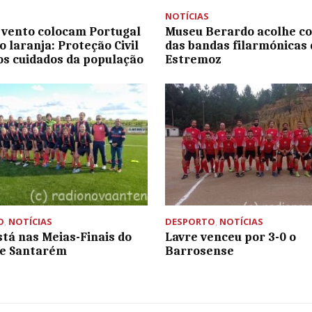
NOTÍCIAS
 vento colocam Portugal
Museu Berardo acolhe c
o laranja: Proteção Civil
das bandas filarmónicas 
os cuidados da população
Estremoz
O
,
NOTÍCIAS
DESPORTO
,
NOTÍCIAS
stá nas Meias-Finais do
Lavre venceu por 3-0 o
de Santarém
Barrosense