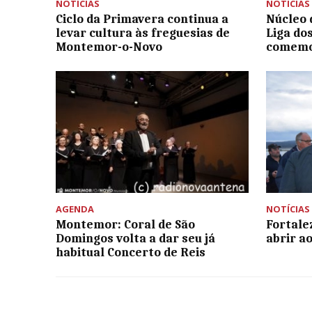
NOTÍCIAS
NOTÍCIAS
Ciclo da Primavera continua a
Núcleo 
levar cultura às freguesias de
Liga do
Montemor-o-Novo
comemo
AGENDA
NOTÍCIAS
Montemor: Coral de São
Fortale
Domingos volta a dar seu já
abrir a
habitual Concerto de Reis