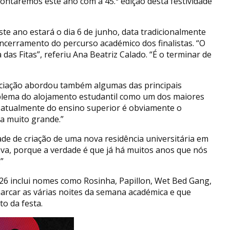
ontaremos este ano com a 45.ª edição desta festividade
e ano estará o dia 6 de junho, data tradicionalmente
encerramento do percurso académico dos finalistas. “O
as Fitas”, referiu Ana Beatriz Calado. “É o terminar de
ociação abordou também algumas das principais
lema do alojamento estudantil como um dos maiores
cil atualmente do ensino superior é obviamente o
ha muito grande.”
ade de criação de uma nova residência universitária em
a, porque a verdade é que já há muitos anos que nós
”
026 inclui nomes como Rosinha, Papillon, Wet Bed Gang,
 marcar as várias noites da semana académica e que
o da festa.