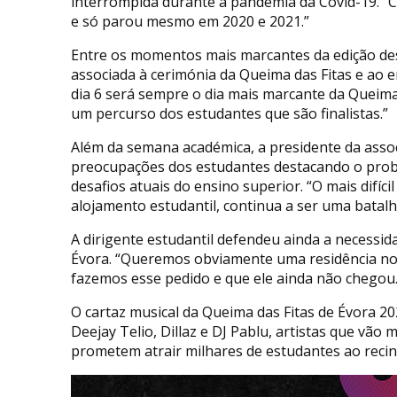
interrompida durante a pandemia da Covid-19. “C
e só parou mesmo em 2020 e 2021.”
Entre os momentos mais marcantes da edição dest
associada à cerimónia da Queima das Fitas e ao 
dia 6 será sempre o dia mais marcante da Queima d
um percurso dos estudantes que são finalistas.”
Além da semana académica, a presidente da ass
preocupações dos estudantes destacando o prob
desafios atuais do ensino superior. “O mais difí
alojamento estudantil, continua a ser uma batal
A dirigente estudantil defendeu ainda a necessid
Évora. “Queremos obviamente uma residência nov
fazemos esse pedido e que ele ainda não chegou.
O cartaz musical da Queima das Fitas de Évora 2
Deejay Telio, Dillaz e DJ Pablu, artistas que vão
prometem atrair milhares de estudantes ao recint