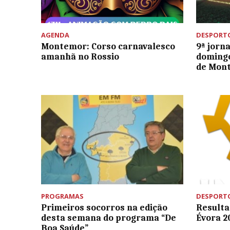
AGENDA
DESPORT
Montemor: Corso carnavalesco
9ª jorn
amanhã no Rossio
domingo
de Mon
PROGRAMAS
DESPORT
Primeiros socorros na edição
Resulta
desta semana do programa “De
Évora 2
Boa Saúde”