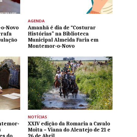
AGENDA
-o-Novo
Amanhã é dia de “Costurar
rafa
Histórias” na Biblioteca
pulação
Municipal Almeida Faria em
Montemor-o-Novo
NOTÍCIAS
ntemor-
XXIV edição da Romaria a Cavalo
s
Moita – Viana do Alentejo de 21 e
es do
26 de Abril