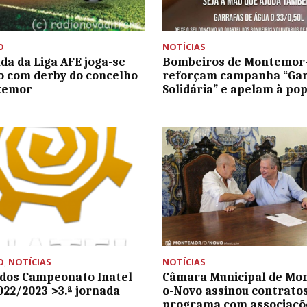
O
NOTÍCIAS
ada da Liga AFE joga-se
Bombeiros de Montemor
 com derby do concelho
reforçam campanha “Gar
temor
Solidária” e apelam à po
O
,
NOTÍCIAS
NOTÍCIAS
dos Campeonato Inatel
Câmara Municipal de Mo
022/2023 >3.ª jornada
o-Novo assinou contrato
programa com associaçõ