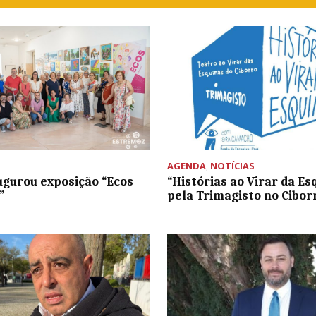
AGENDA
,
NOTÍCIAS
ugurou exposição “Ecos
“Histórias ao Virar da Es
”
pela Trimagisto no Cibor