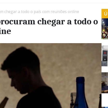
m chegar a todo o país com reuniões online
Ú
procuram chegar a todo o
line