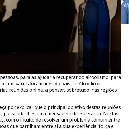
pessoas, para as ajudar a recuperar do alcoolismo, para
, em várias localidades do país, os Alcoólicos
ias reuniões online, a pensar, sobretudo, nas regiões
 por explicar que o principal objetivo destas reuniões
dade, passando-lhes uma mensagem de esperança. Nestas
ias, com o intuito de resolver um problema comum entre
oas que partilham entre si a sua experiência, força e