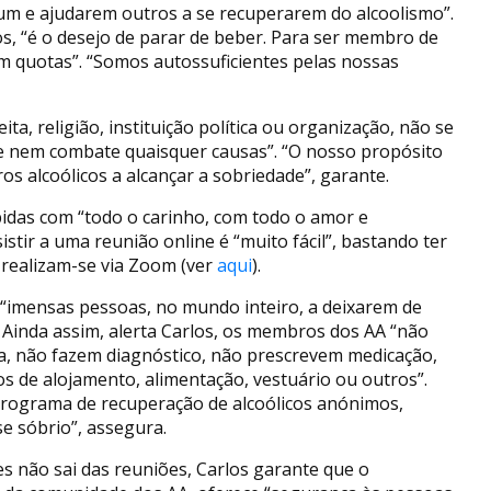
m e ajudarem outros a se recuperarem do alcoolismo”.
os, “é o desejo de parar de beber. Para ser membro de
m quotas”. “Somos autossuficientes pelas nossas
ta, religião, instituição política ou organização, não se
e nem combate quaisquer causas”. “O nosso propósito
s alcoólicos a alcançar a sobriedade”, garante.
das com “todo o carinho, com todo o amor e
tir a uma reunião online é “muito fácil”, bastando ter
 realizam-se via Zoom (ver
aqui
).
“imensas pessoas, no mundo inteiro, a deixarem de
Ainda assim, alerta Carlos, os membros dos AA “não
a, não fazem diagnóstico, não prescrevem medicação,
 de alojamento, alimentação, vestuário ou outros”.
rograma de recuperação de alcoólicos anónimos,
e sóbrio”, assegura.
s não sai das reuniões, Carlos garante que o