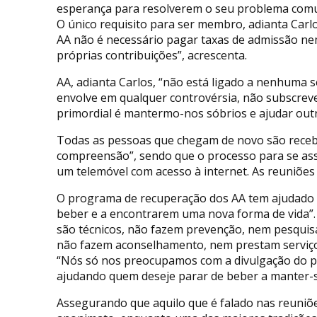
esperança para resolverem o seu problema comu
O único requisito para ser membro, adianta Carl
AA não é necessário pagar taxas de admissão ne
próprias contribuições”, acrescenta.
AA, adianta Carlos, “não está ligado a nenhuma sei
envolve em qualquer controvérsia, não subscrev
primordial é mantermo-nos sóbrios e ajudar outro
Todas as pessoas que chegam de novo são recebi
compreensão”, sendo que o processo para se assis
um telemóvel com acesso à internet. As reuniões
O programa de recuperação dos AA tem ajudado 
beber e a encontrarem uma nova forma de vida”. 
são técnicos, não fazem prevenção, nem pesquis
não fazem aconselhamento, nem prestam serviços
“Nós só nos preocupamos com a divulgação do p
ajudando quem deseje parar de beber a manter-s
Assegurando que aquilo que é falado nas reuniõe