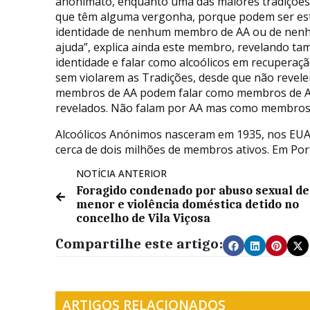
anonimato, enquanto uma das maiores tradições
que têm alguma vergonha, porque podem ser est
identidade de nenhum membro de AA ou de nenhu
ajuda”, explica ainda este membro, revelando 
identidade e falar como alcoólicos em recuperaçã
sem violarem as Tradições, desde que não revel
membros de AA podem falar como membros de AA
revelados. Não falam por AA mas como membros i
Alcoólicos Anónimos nasceram em 1935, nos EUA,
cerca de dois milhões de membros ativos. Em Port
NOTÍCIA ANTERIOR
Foragido condenado por abuso sexual de
menor e violência doméstica detido no
concelho de Vila Viçosa
Compartilhe este artigo:
ARTIGOS RELACIONADOS