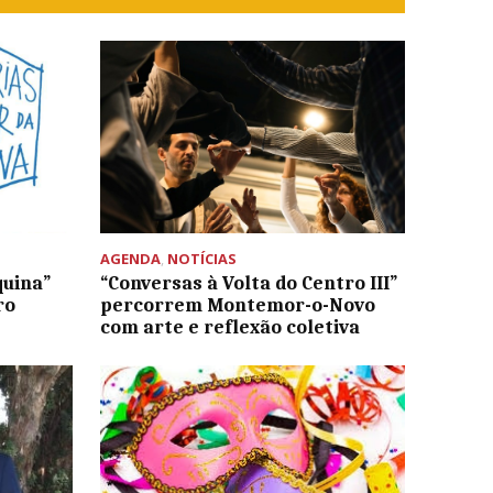
AGENDA
,
NOTÍCIAS
quina”
“Conversas à Volta do Centro III”
ro
percorrem Montemor-o-Novo
com arte e reflexão coletiva