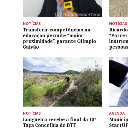
NOTÍCIAS
NOTÍCIAS
Transferir competências na
Ricardo
educação permite “maior
“Parcer
proximidade”, garante Olímpio
instrum
Galvão
pessoas
NOTÍCIAS
AGENDA
Longueira recebe a final da 10ª
Municíp
Taça Concelhia de BTT
StartUP